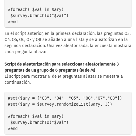
#foreach( $val in $ary)

 $survey.branchTo("$val")

En el script anterior, en la primera declaración, las preguntas Q3,
Q4, Q5, Q6, Q7 y Q8 se añaden a una lista y se aleatorizan en la
segunda declaración. Una vez aleatorizada, la encuesta mostrará
cada pregunta al azar.
Script de aleatorización para seleccionar aleatoriamente 3
preguntas de un grupo de 6 preguntas (N de M)
El script para mostrar N de M preguntas al azar se muestra a
continuación:
#set($ary = ["Q3", "Q4", "Q5", "Q6","Q7","Q8"])

#set($ary = $survey.randomizeList($ary, 3))

#foreach( $val in $ary)

 $survey.branchTo("$val")
