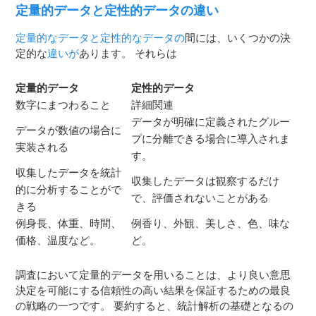
定量的データと定性的データの違い
定量的なデータと定性的なデータの
間には、いくつかの決
定的な
違いが
あります。 それらは
定量的データ
定性的データ
数字にまつわること
詳細関連
データが明確に定義されたグルー
データが数値の場合に
プに分離できる場合に導入されま
実装される
す。
収集したデータを統計
収集したデータは観察するだけ
的に分析することがで
で、評価されないことがある
きる
例身長、体重、時間、
例香り、外観、美しさ、色、味な
価格、温度など。
ど。
調査において定量的データを用いることは、より良い意思
決定を可能にする信頼性の高い結果を保証するための最良
の戦略の一つです。 要約すると、統計解析の基礎となるの