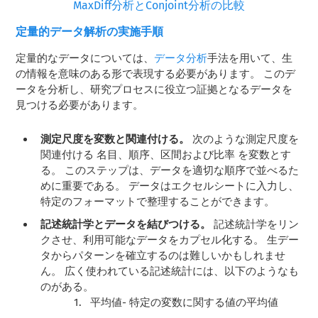
MaxDiff分析とConjoint分析の比較
定量的データ解析の実施手順
定量的なデータについては、
データ分析
手法を用いて、生
の情報を意味のある形で表現する必要があります。 このデ
ータを分析し、研究プロセスに役立つ証拠となるデータを
見つける必要があります。
測定尺度を変数と関連付ける。
次のような測定尺度を
関連付ける
名目、順序、区間および比率
を変数とす
る。 このステップは、データを適切な順序で並べるた
めに重要である。 データはエクセルシートに入力し、
特定のフォーマットで整理することができます。
記述統計学とデータを結びつける。
記述統計学をリン
クさせ、利用可能なデータをカプセル化する。 生デー
タからパターンを確立するのは難しいかもしれませ
ん。 広く使われている記述統計には、以下のようなも
のがある。
平均値- 特定の変数に関する値の平均値