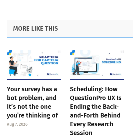
Primary
Footer
MORE LIKE THIS
Sidebar
Your survey has a
Scheduling: How
bot problem, and
QuestionPro UX Is
it’s not the one
Ending the Back-
you’re thinking of
and-Forth Behind
Every Research
Aug 7, 2026
Session