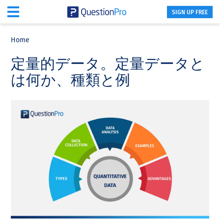
SIGN UP FREE
Skip
Skip
Skip
to
to
to
Home
main
primary
footer
定量的データ。定量データと
content
sidebar
は何か、種類と例