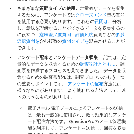
さまざまな質問タイプの使用。
定量的なデータを収集
するために、アンケートでは
クローズエンド
型の質問
を使用する必要があります。 これらの
質問は
、分析
し、意味を理解することができるデータを収集するの
に役立つ、
意味差尺度質問
、
評価尺度
質問などの
多肢
選択質問を
含む複数の
質問タイプを
混在させることが
できます。
アンケート配布とアンケートデータ収集
上記では、定
量的なデータを収集するための
調査設計とともに
、調
査票を作成するプロセスを見てきました。 データを収
集するための調査票配布は、調査プロセスのもう一つ
の重要なポイントです。
アンケートの配布
方法には
様々なものがあります。 よく使われる方法として、以
下のようなものがあります。
電子メール
電子メールによるアンケートの送信
は、最も一般的に使用され、最も効果的なアンケ
ート配信方法です。 QuestionProのメール管理機
能を利用して、アンケートを送信し、回答を収集