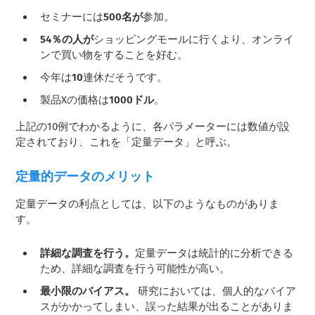
セミナーには
500名が
参加。
54％の人が
ショッピングモールに行くより、オンライ
ンで買い物をすることを好む。
今年は
10
連休だそうです。
製品Xの価格は
1000ドル
。
上記の10例でわかるように、各パラメーターには数値が設
定されており、これを「定量データ」と呼ぶ。
定量的データのメリット
定量データの利点としては、以下のようなものがありま
す。
詳細な調査を行う。
定量データは統計的に分析できる
ため、詳細な調査を行う可能性が高い。
最小限のバイアス。
研究においては、個人的なバイア
スがかかってしまい、誤った結果が出ることがありま