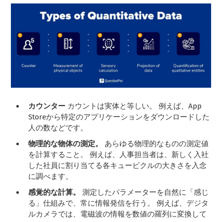
カウンター
カウントは実体と等しい。 例えば、App
Storeから特定のアプリケーションをダウンロードした
人の数などです。
物理的な物体の測定。
あらゆる物理的なものの測定値
を計算すること。 例えば、人事担当者は、新しく入社
した社員に割り当てる各キュービクルの大きさを入念
に調べます。
感覚的な計算。
測定したパラメーターを自然に「感じ
る」仕組みで、常に情報発信を行う。 例えば、デジタ
ルカメラでは、電磁波の情報を数値の羅列に変換して