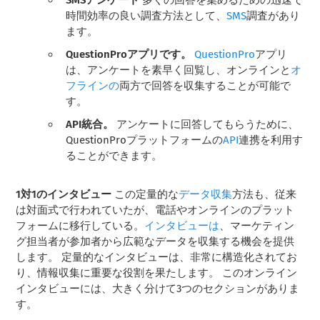
SMSアンケート
多くの回答を集めるための迅速で
時間効率の良い調査方法として、
SMS
調査があり
ます。
QuestionProアプリです。
QuestionPro
アプリ
は、アンケートを素早く回覧し、オンラインと
オ
フラインの
両方で回答を収集することが可能で
す。
API統合。
アンケートに回答してもらうために、
QuestionProプラットフォームの
API
連携を利用す
ることができます。
1対1のインタビュー
この定量的な
データ収集
方法も、従来
は対面式で行われていたが、電話やオンラインのプラット
フォームに移行している。
インタビューは
、マーケティン
グ担当者が参加者から広範なデータを収集する機会を提供
します。 定量的なインタビューは、非常に構造化されてお
り、情報収集に重要な役割を果たします。 このオンライン
インタビューには、大きく分けて3つのセクションがありま
す。