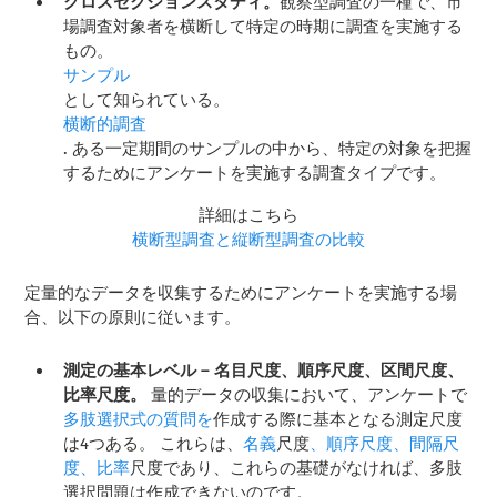
クロスセクションスタディ。
観察型調査の一種で、市
場調査対象者を横断して特定の時期に調査を実施する
もの。
サンプル
として知られている。
横断的調査
. ある一定期間のサンプルの中から、特定の対象を把握
するためにアンケートを実施する調査タイプです。
詳細はこちら
横断型調査と縦断型調査の比較
定量的なデータを収集するためにアンケートを実施する場
合、以下の原則に従います。
測定の基本レベル – 名目尺度、順序尺度、区間尺度、
比率尺度。
量的データの収集において、アンケートで
多肢選択式の質問を
作成する際に基本となる測定尺度
は4つある。 これらは、
名義
尺度
、順序尺度、間隔尺
度、比率
尺度であり、これらの基礎がなければ、多肢
選択問題は作成できないのです。