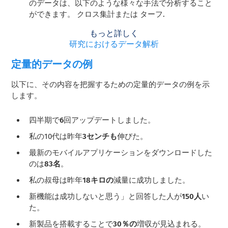
のデータは、以下のような様々な手法で分析すること
ができます。
クロス集計
または
ターフ
.
もっと詳しく
研究におけるデータ解析
定量的データの例
以下に、その内容を把握するための定量的データの例を示
します。
四半期で
6
回アップデートしました。
私の10代は昨年
3センチも
伸びた。
最新のモバイルアプリケーションをダウンロードした
のは
83名
。
私の叔母は昨年
18キロの
減量に成功しました。
新機能は成功しないと思う」と回答した人が
150人
い
た。
新製品を搭載することで
30％の
増収が見込まれる。