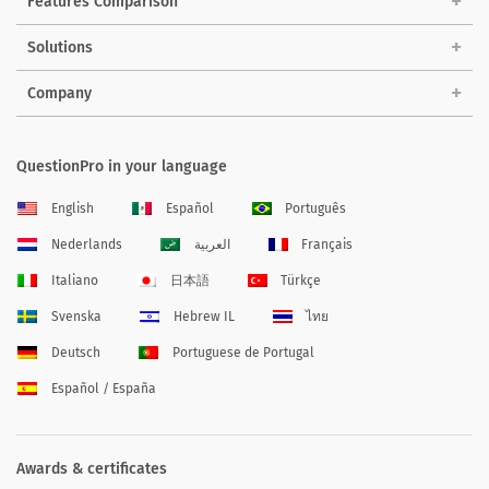
Features Comparison
Solutions
Company
QuestionPro in your language
English
Español
Português
Nederlands
العربية
Français
Italiano
日本語
Türkçe
Svenska
Hebrew IL
ไทย
Deutsch
Portuguese de Portugal
Español / España
Awards & certificates