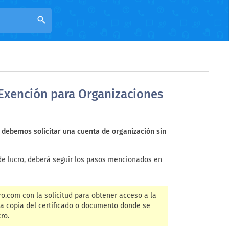
search
 Exención para Organizaciones
o debemos solicitar una cuenta de organización sin
s de lucro, deberá seguir los pasos mencionados en
ro.com
con la solicitud para obtener acceso a la
una copia del certificado o documento donde se
ro.