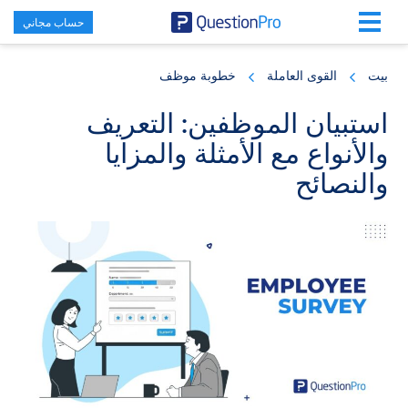
حساب مجاني
Skip
Skip
Skip
to
to
to
بيت
القوى العاملة
خطوبة موظف
primary
footer
main
content
sidebar
استبيان الموظفين: التعريف
والأنواع مع الأمثلة والمزايا
والنصائح