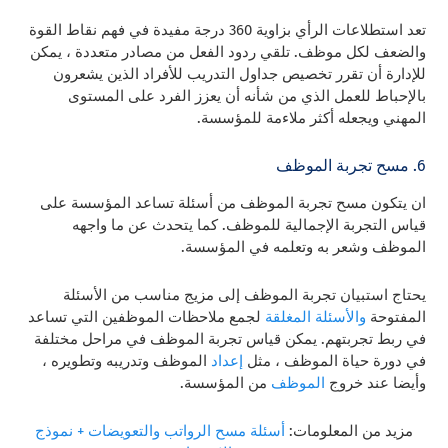
تعد استطلاعات الرأي بزاوية 360 درجة مفيدة في فهم نقاط القوة
والضعف لكل موظف. تلقي ردود الفعل من مصادر متعددة ، يمكن
للإدارة أن تقرر تخصيص جداول التدريب للأفراد الذين يشعرون
بالإحباط للعمل الذي من شأنه أن يعزز الفرد على المستوى
المهني ويجعله أكثر ملاءمة للمؤسسة.
6. مسح تجربة الموظف
ان
يتكون مسح تجربة الموظف من أسئلة تساعد المؤسسة على
قياس التجربة الإجمالية للموظف. كما يتحدث عن ما واجهه
الموظف وشعر به وتعلمه في المؤسسة.
يحتاج استبيان تجربة الموظف إلى مزيج مناسب من الأسئلة
المفتوحة
والأسئلة المغلقة
لجمع ملاحظات الموظفين التي تساعد
في ربط تجربتهم. يمكن قياس تجربة الموظف في مراحل مختلفة
في دورة حياة الموظف ، مثل
إعداد
الموظف وتدريبه وتطويره ،
وأيضا عند خروج
الموظف
من المؤسسة.
مزيد من المعلومات:
أسئلة مسح الرواتب والتعويضات + نموذج