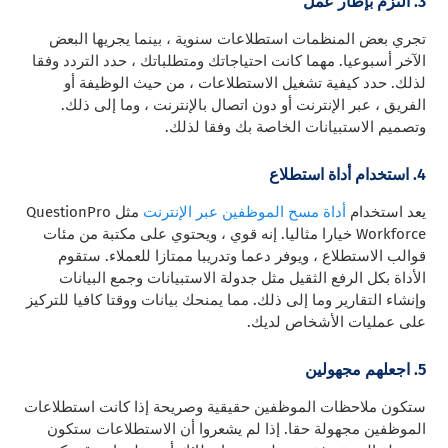
3. التزم بإطار عمل
تجري بعض المنظمات استطلاعات سنوية ، بينما يجريها البعض
الآخر أسبوعيا. مهما كانت احتياجاتك ومتطلباتك ، حدد التردد وفقا
لذلك. حدد كيفية تشغيل الاستطلاعات ، من حيث الوظيفة أو
الفريق ، عبر الإنترنت أو دون اتصال بالإنترنت ، وما إلى ذلك.
وتصميم الاستبيانات الخاصة بك وفقا لذلك.
4. استخدام أداة استطلاع
يعد استخدام
أداة مسح الموظفين عبر الإنترنت
مثل QuestionPro
Workforce خيارا مثاليا. إنه قوي ، ويحتوي على مكتبة من مئات
قوالب الاستطلاع ، ويوفر دعما وتدريبا ممتازا للعملاء. ستقوم
الأداة بكل الرفع الثقيل مثل جدولة الاستبيانات وجمع البيانات
وإنشاء التقارير وما إلى ذلك. مما يمنحك بيانات ووقتا كافيا للتركيز
على عمليات الأشخاص لديك.
5. اجعلهم مجهولين
ستكون ملاحظات الموظفين حقيقية وصريحة إذا كانت استطلاعات
الموظفين مجهولة حقا. إذا لم يشعروا أن الاستطلاعات ستكون