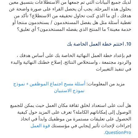
لديك جميع البيانات التي تم جمعها من الاستطلاعات بتنسيق معين
بحلول هذه المرحلة. يجب أن يحصل القراء على صورة واضحة عن
هدفك ، أي ما الذي كنت تحاول تحقيقه من الاستطلاع؟ تأكد من
تغطية أسئلة مثل هل يفضل المستخدمون / يستخدمون منتجا أو
خدمة معينة؟ ما المنتج الذي يفضله المستخدمون؟ أي تعليق؟
10. اختتم خطة العمل الخاصة بك
قم بإعداد خطة العمل النهائية الخاصة بك على أساس هدفك ،
والردود مجتمعة ، واستخلاص النتائج. إصلاح خطتك النهائية والبدء
في تنفيذ التغييرات
مزيد من المعلومات:
أسئلة مسح اجتماع الموظفين + نموذج
نموذج الاستبيان
هل أنت على استعداد لخلق ثقافة مكان العمل حيث يمكن للجميع
الوصول إلى إمكاناتهم الكاملة؟ تعرف على المزيد حول كيفية
الحصول على تعليقات مستمرة من موظفيك وابدأ في اتخاذ
إجراءات لإحداث تأثير إيجابي في مؤسستك
قوة العمل
QuestionPro.