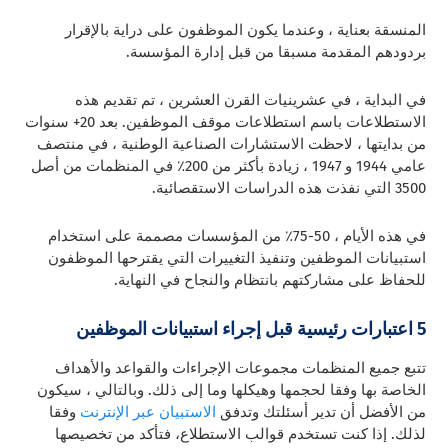
المنسقة بعناية ،
وعندما يكون الموظفون على دراية بالإقرار
بردودهم المقدمة مسبقا من قبل إدارة المؤسسة.
في البداية ، في عشرينيات القرن العشرين ، تم تقديم هذه
الاستطلاعات باسم استطلاعات موقف الموظفين. بعد 20+ سنوات
من بدايتها ، لاحظت الاستشارات الصناعية الوطنية ، في منتصف
عامي 1944 و 1947 ، زيادة بأكثر من 200٪ في المنظمات من أصل
3500 التي نفذت هذه
الدراسات الاستقصائية.
في هذه الأيام ، 50-75٪ من المؤسسات مصممة على استخدام
استبيانات الموظفين وتنفيذ التغييرات التي يقترحها الموظفون
للحفاظ على مشاركتهم بانتظام والنجاح في النهاية.
5 اعتبارات رئيسية قبل إجراء استبيانات الموظفين
تتبع جميع المنظمات مجموعات الإجراءات والقواعد والأهداف
الخاصة بها وفقا لحجمها وهيكلها وما إلى ذلك. وبالتالي ، سيكون
من الأفضل أن تدير أسئلتك وتدفق
الاستبيان عبر الإنترنت
وفقا
لذلك. إذا كنت تستخدم قوالب الاستطلاع، فتأكد من تخصيصها