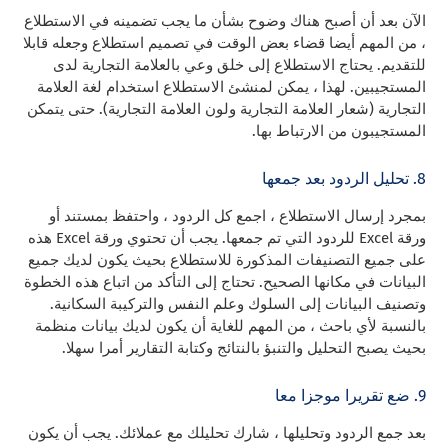
الآن بعد أن أصبح هناك وضوح بشأن ما يجب تضمينه في الاستطلاع
، من المهم أيضا قضاء بعض الوقت في تصميم استطلاع وجعله قابلا
للتقديم. يحتاج الاستطلاع إلى خلق وعي بالعلامة التجارية لدى
المستجيبين. لهذا ، يمكن لمنشئ الاستطلاع استخدام لغة العلامة
التجارية (شعار العلامة التجارية ولون العلامة التجارية). حتى يتمكن
المستجيبون من الارتباط بها.
8. تحليل الردود بعد جمعها
بمجرد إرسال الاستطلاع ، اجمع كل الردود ، واحتفظ بمستند أو
ورقة Excel للردود التي تم جمعها. يجب أن تحتوي ورقة Excel هذه
على جميع التصنيفات المذكورة للاستطلاع بحيث يكون لديك جميع
البيانات في مكانها الصحيح. تحتاج إلى التأكد من اتباع هذه الخطوة
وتصنيف البيانات إلى السلوك وعلم النفس والتركيبة السكانية.
بالنسبة لأي باحث ، من المهم للغاية أن يكون لديك بيانات منظمة
بحيث يصبح التحليل والتنبؤ بالنتائج وكتابة التقارير أمرا سهلا.
9. ضع تقريرا موجزا معا
بعد جمع الردود وتحليلها ، شارك تحليلك مع عملائك. يجب أن يكون