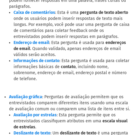
podem fornecer respostas em uma palavra, frases curtas ou
parágrafos.
: Esta é uma
pergunta de texto aberto
Caixa de comentários
onde os usuários podem inserir respostas de texto mais
longas. Por exemplo, você pode usar uma pergunta de caixa
de comentários para coletar feedback onde os
entrevistados podem inserir respostas em parágrafos.
: Esta pergunta é usada para
endereços
Endereço de email
de email
. Quando validado, apenas endereços de email
válidos serão aceitos.
: Esta pergunta é usada para coletar
Informações de contato
informações básicas de
contato
, incluindo nome,
sobrenome, endereço de email, endereço postal e número
de telefone.
: Perguntas de avaliação permitem que os
Avaliação gráfica
entrevistados comparem diferentes itens usando uma escala
de avaliação comum ou comparem uma lista de itens entre si.
: Esta pergunta permite que os
Avaliação por estrelas
entrevistados classifiquem atributos em uma
escala visual
de estrelas
.
: Um
deslizante de texto
é uma pergunta
Deslizante de texto