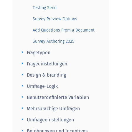
Testing Send
Survey Preview Options
Add Questions From a Document
Survey Authoring 2025
arrow_right
Fragetypen
arrow_right
Frageeinstellungen
arrow_right
Design & branding
arrow_right
Umfrage-Logik
arrow_right
Benutzerdefinierte Variablen
arrow_right
Mehrsprachige Umfragen
arrow_right
Umfrageeinstellungen
arrow_right
Belohnungen und Incentives