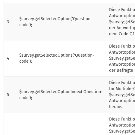
Diese Funktio
Antwortoption
$survey.getSelectedOption('Question-
3
$survey.getSe
code');
der Antwortop
dem Code Q1 
Diese Funkti
Antwortoption
$survey.getSelectedOptions('Question-
4
$survey.getSe
code');
Antwortoptio
der Befragte 
Diese Funkti
für Multiple-
$survey.getSelectedOptionIndex('Question-
5
$survey.getSe
code');
Antwortoptio
heraus.
Diese Funkti
Antwortoption
$survey.getSe