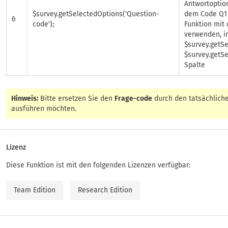
Antwortoption
$survey.getSelectedOptions('Question-
dem Code Q1 
6
code');
Funktion mit
verwenden, i
$survey.getSe
$survey.getSe
Spalte
Hinweis:
Bitte ersetzen Sie den
Frage-code
durch den tatsächliche
ausführen möchten.
Lizenz
Diese Funktion ist mit den folgenden Lizenzen verfügbar:
Team Edition
Research Edition