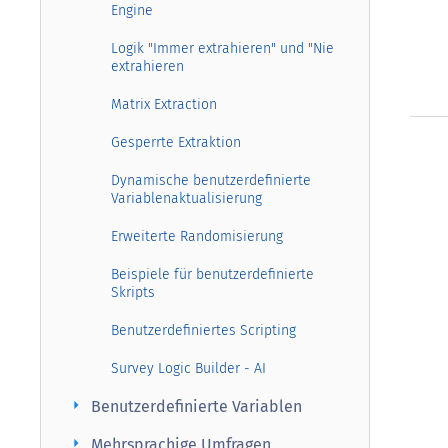
Engine
Logik "Immer extrahieren" und "Nie
extrahieren
Matrix Extraction
Gesperrte Extraktion
Dynamische benutzerdefinierte
Variablenaktualisierung
Erweiterte Randomisierung
Beispiele für benutzerdefinierte
Skripts
Benutzerdefiniertes Scripting
Survey Logic Builder - AI
arrow_right
Benutzerdefinierte Variablen
arrow_right
Mehrsprachige Umfragen