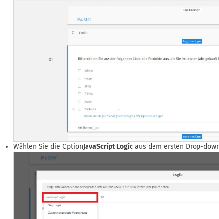
Wählen Sie die Option
JavaScript Logic
aus dem ersten Drop-dow