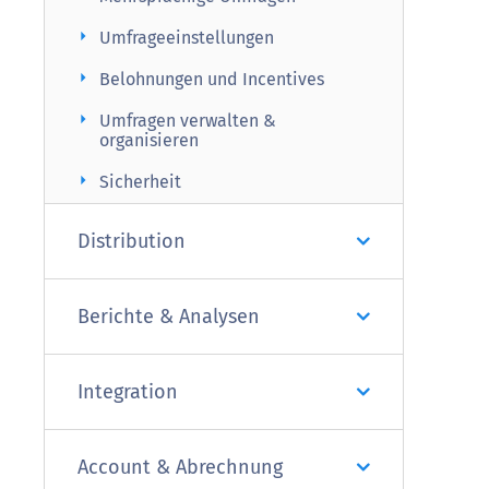
arrow_right
Umfrageeinstellungen
arrow_right
Belohnungen und Incentives
arrow_right
Umfragen verwalten &
organisieren
arrow_right
Sicherheit
Distribution
Berichte & Analysen
Integration
Account & Abrechnung