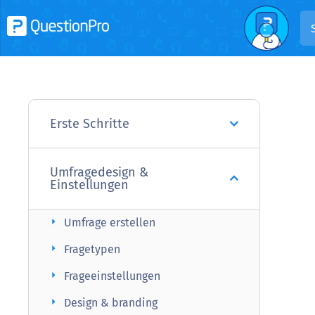
Erste Schritte
Umfragedesign &
Einstellungen
arrow_right
Umfrage erstellen
arrow_right
Fragetypen
arrow_right
Frageeinstellungen
arrow_right
Design & branding