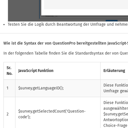
Testen Sie die Logik durch Beantwortung der Umfrage und nehmen
Wie ist die Syntax der von QuestionPro bereitgestellten JavaScript
In der folgenden Tabelle finden Sie die Standardsyntax der von Ques
Sr.
JavaScript Funktion
Erläuterung
No.
Diese Funkti
1
$survey.getLanguageID();
Umfrage gewä
Diese Funktio
ausgewählten
$survey.getSelectedCount('Question-
2
$survey.getSe
code');
Antwortoption
Choice-Frage