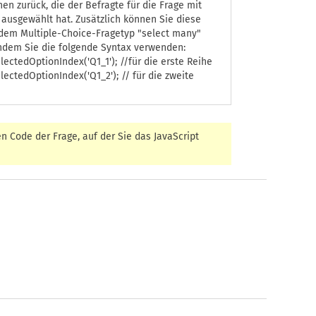
en zurück, die der Befragte für die Frage mit
ausgewählt hat. Zusätzlich können Sie diese
 dem Multiple-Choice-Fragetyp "select many"
ndem Sie die folgende Syntax verwenden:
lectedOptionIndex('Q1_1'); //für die erste Reihe
lectedOptionIndex('Q1_2'); // für die zweite
n Code der Frage, auf der Sie das JavaScript