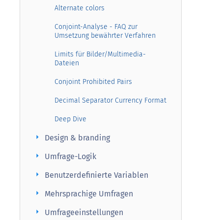
Alternate colors
Conjoint-Analyse - FAQ zur
Umsetzung bewährter Verfahren
Limits für Bilder/Multimedia-
Dateien
Conjoint Prohibited Pairs
Decimal Separator Currency Format
Deep Dive
arrow_right
Design & branding
arrow_right
Umfrage-Logik
arrow_right
Benutzerdefinierte Variablen
arrow_right
Mehrsprachige Umfragen
arrow_right
Umfrageeinstellungen