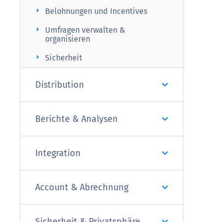
arrow_right
Belohnungen und Incentives
arrow_right
Umfragen verwalten &
organisieren
arrow_right
Sicherheit
Distribution
Berichte & Analysen
Integration
Account & Abrechnung
Sicherheit & Privatsphäre