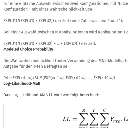
Für eine einfache Auswahl zwischen zwei Konfigurationen, mit Nutz
Konfiguration 1 mit einer Wahrscheinlichkeit von
EXP(U1)/(EXP(U1) + EXP(U2)) der Zeit (eine Zahl zwischen 0 und 1).
Bei einer Auswahl zwischen N Konfigurationen wird Konfiguration 1
EXP(U1)/(EXP(U1) + EXP(U2) + ... + EXP(UN)) der Zeit.
Modeled Choice Probability
Die Wahlwahrscheinlichkeit (unter Verwendung des MNL-Modells) für 
Aufgabe für den r-ten Befragten sei:
Prtc=EXP(xrtc.w)/SUM(EXP(xrt1.w), EXP(xrt2.w), ... , EXP(xrtC.w))
Log-Likelihood-Maß
Das Log-Likelihood-Maß LL wird wie folgt berechnet: