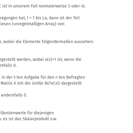
(C ist in unserem Fall normalerweise 3 oder 4).
ägungen hat, l = 1 bis La, dann ist der Teil
diesen (unregelmäßigen Array) von
en, wobei die Elemente folgendermaßen aussehen:
gestellt werden, wobei x(s)=1 ist, wenn die
nfalls 0.
n in der t-ten Aufgabe für den r-ten Befragten
 Matrix X mit der Größe RxTxCxS dargestellt
 andernfalls 0.
ilkostenwerte für diejenigen
. es ist das Skalarprodukt x.w.