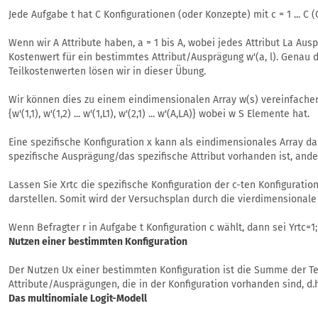
Jede Aufgabe t hat C Konfigurationen (oder Konzepte) mit c = 1 ... C 
Wenn wir A Attribute haben, a = 1 bis A, wobei jedes Attribut La Auspr
Kostenwert für ein bestimmtes Attribut/Ausprägung w'(a, l). Genau 
Teilkostenwerten lösen wir in dieser Übung.
Wir können dies zu einem eindimensionalen Array w(s) vereinfach
{w'(1,1), w'(1,2) ... w'(1,L1), w'(2,1) ... w'(A,LA)} wobei w S Elemente hat.
Eine spezifische Konfiguration x kann als eindimensionales Array dar
spezifische Ausprägung/das spezifische Attribut vorhanden ist, ander
Lassen Sie Xrtc die spezifische Konfiguration der c-ten Konfiguratio
darstellen. Somit wird der Versuchsplan durch die vierdimensionale
Wenn Befragter r in Aufgabe t Konfiguration c wählt, dann sei Yrtc=1;
Nutzen einer bestimmten Konfiguration
Der Nutzen Ux einer bestimmten Konfiguration ist die Summe der Te
Attribute/Ausprägungen, die in der Konfiguration vorhanden sind, d.h
Das multinomiale Logit-Modell